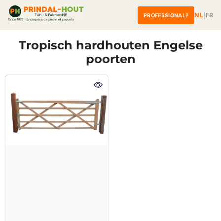
â
Overslaan naar inhoud
|
NL
FR
PROFESSIONAL?
Tropisch hardhouten Engelse
poorten